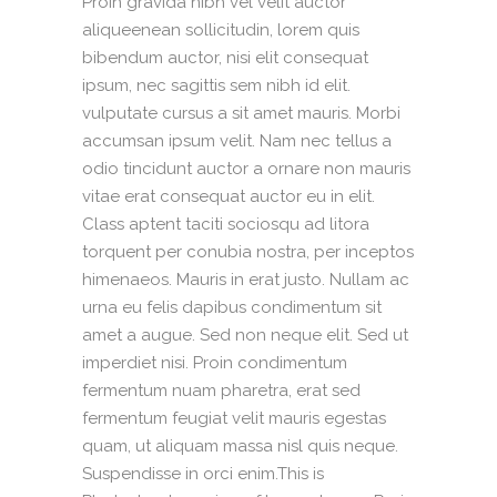
Proin gravida nibh vel velit auctor
aliqueenean sollicitudin, lorem quis
bibendum auctor, nisi elit consequat
ipsum, nec sagittis sem nibh id elit.
vulputate cursus a sit amet mauris. Morbi
accumsan ipsum velit. Nam nec tellus a
odio tincidunt auctor a ornare non mauris
vitae erat consequat auctor eu in elit.
Class aptent taciti sociosqu ad litora
torquent per conubia nostra, per inceptos
himenaeos. Mauris in erat justo. Nullam ac
urna eu felis dapibus condimentum sit
amet a augue. Sed non neque elit. Sed ut
imperdiet nisi. Proin condimentum
fermentum nuam pharetra, erat sed
fermentum feugiat velit mauris egestas
quam, ut aliquam massa nisl quis neque.
Suspendisse in orci enim.This is