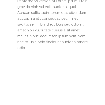
Photoshop’s version of Lorem Ipsum. Proin
gravida nibh vel velit auctor aliquet.
Aenean sollicitudin, lorem quis bibendum
auctor, nisi elit consequat ipsum, nec
sagittis sem nibh id elit. Duis sed odio sit
amet nibh vulputate cursus a sit amet
mauris. Morbi accumsan ipsum velit. Nam
nec tellus a odio tincidunt auctor a ornare
odio.