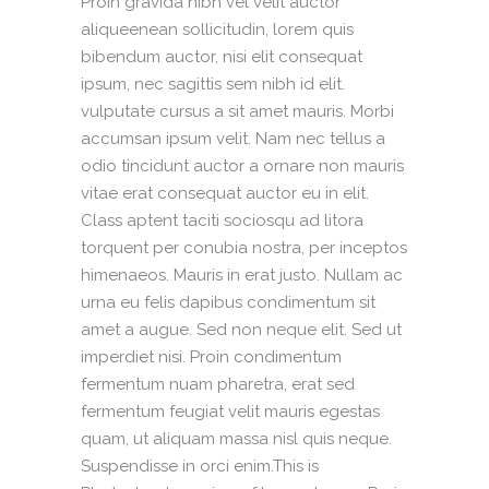
Proin gravida nibh vel velit auctor
aliqueenean sollicitudin, lorem quis
bibendum auctor, nisi elit consequat
ipsum, nec sagittis sem nibh id elit.
vulputate cursus a sit amet mauris. Morbi
accumsan ipsum velit. Nam nec tellus a
odio tincidunt auctor a ornare non mauris
vitae erat consequat auctor eu in elit.
Class aptent taciti sociosqu ad litora
torquent per conubia nostra, per inceptos
himenaeos. Mauris in erat justo. Nullam ac
urna eu felis dapibus condimentum sit
amet a augue. Sed non neque elit. Sed ut
imperdiet nisi. Proin condimentum
fermentum nuam pharetra, erat sed
fermentum feugiat velit mauris egestas
quam, ut aliquam massa nisl quis neque.
Suspendisse in orci enim.This is