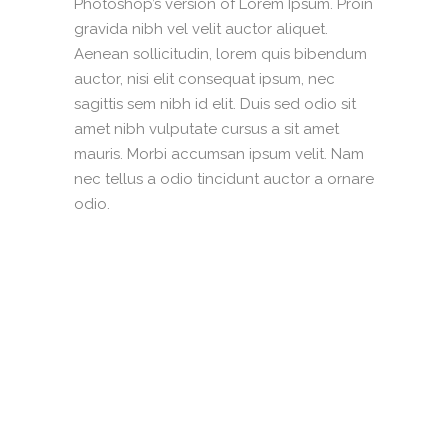
Photoshop’s version of Lorem Ipsum. Proin
gravida nibh vel velit auctor aliquet.
Aenean sollicitudin, lorem quis bibendum
auctor, nisi elit consequat ipsum, nec
sagittis sem nibh id elit. Duis sed odio sit
amet nibh vulputate cursus a sit amet
mauris. Morbi accumsan ipsum velit. Nam
nec tellus a odio tincidunt auctor a ornare
odio.